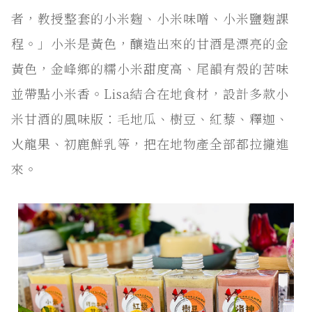
者，教授整套的小米麴、小米味噌、小米鹽麴課
程。」小米是黃色，釀造出來的甘酒是漂亮的金
黃色，金峰鄉的糯小米甜度高、尾韻有殼的苦味
並帶點小米香。Lisa結合在地食材，設計多款小
米甘酒的風味版：毛地瓜、樹豆、紅藜、釋迦、
火龍果、初鹿鮮乳等，把在地物產全部都拉攏進
來。