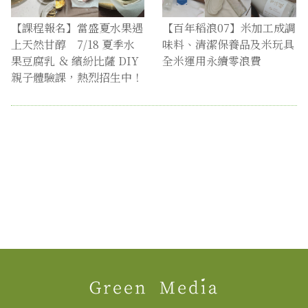
【課程報名】當盛夏水果遇
【百年稻浪07】米加工成調
上天然甘醇 7/18 夏季水
味料、清潔保養品及米玩具
果豆腐乳 ＆ 繽紛比薩 DIY
全米運用永續零浪費
親子體驗課，熱烈招生中！