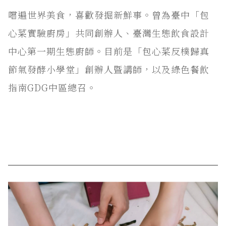
嚐遍世界美食，喜歡發掘新鮮事。曾為臺中「包
心菜實驗廚房」共同創辦人、臺灣生態飲食設計
中心第一期生態廚師。目前是「包心菜反樸歸真
節氣發酵小學堂」創辦人暨講師，以及綠色餐飲
指南GDG中區總召。