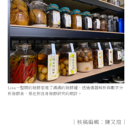
Lisa一整間的發酵室堆了滿滿的發酵罐，透過儀器解析與數字分
析發酵食，是他對自身發酵研究的期許。
｜核稿編輯：陳又瑄｜