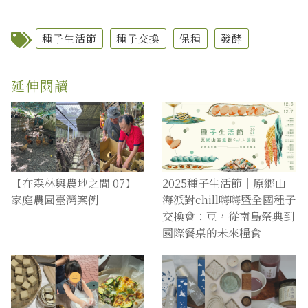
種子生活節
種子交換
保種
發酵
延伸閱讀
【在森林與農地之間 07】
2025種子生活節｜原鄉山
家庭農園臺灣案例
海派對chill嗨嗨暨全國種子
交換會：豆，從南島祭典到
國際餐桌的未來糧食