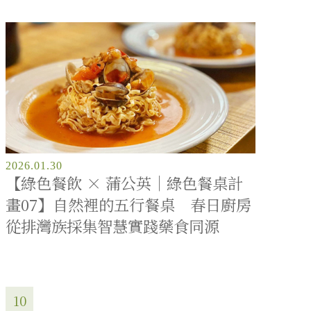
2026.01.30
【綠色餐飲 × 蒲公英｜綠色餐桌計
畫07】自然裡的五行餐桌 春日廚房
從排灣族採集智慧實踐藥食同源
10