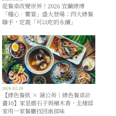
從餐桌改變世界！2026 宜蘭綠博
「糧心．饗宴」盛大登場：四大綠餐
聯手，定義「可以吃的永續」
2026.02.20
【綠色餐飲 × 蒲公英｜綠色餐桌計
畫10】家是磨石子與檜木香，北棲邸
家用一家餐廳找回南部味