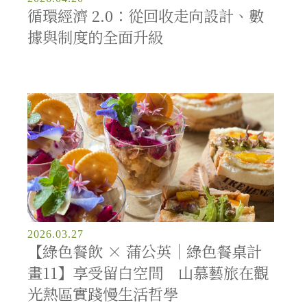
循環經濟 2.0：從回收走向設計、數
據與制度的全面升級
2026.03.27
【綠色餐飲 × 蒲公英｜綠色餐桌計
畫11】享受留白空間 山慕藝旅在觀
光熱區實踐慢生活哲學