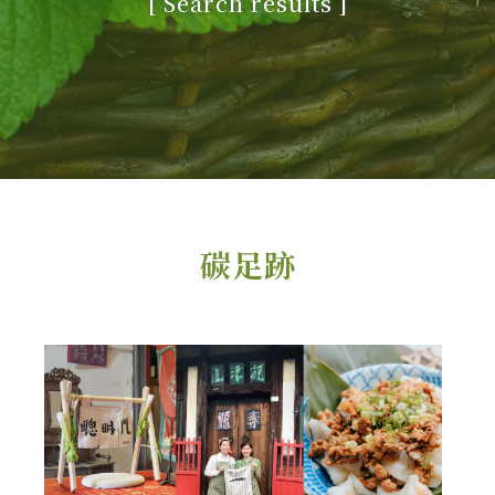
[
Search results
]
碳足跡