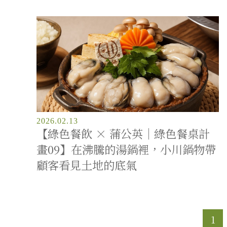
2026.02.13
【綠色餐飲 × 蒲公英｜綠色餐桌計
畫09】在沸騰的湯鍋裡，小川鍋物帶
顧客看見土地的底氣
1