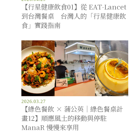
【行星健康飲食01】從 EAT-Lancet
到台灣餐桌 台灣人的「行星健康飲
食」實踐指南
2026.03.27
【綠色餐飲 × 蒲公英｜綠色餐桌計
畫12】順應風土的移動與停駐
ManaR 慢慢來享用