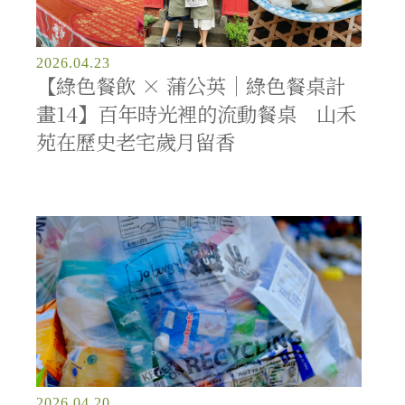
2026.04.23
【綠色餐飲 × 蒲公英｜綠色餐桌計
畫14】百年時光裡的流動餐桌 山禾
苑在歷史老宅歲月留香
2026.04.20