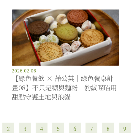
2026.02.06
【綠色餐飲 × 蒲公英｜綠色餐桌計
畫08】不只是糖與麵粉 豹紋喵喵用
甜點守護土地與浪貓
2
3
4
5
6
7
8
9