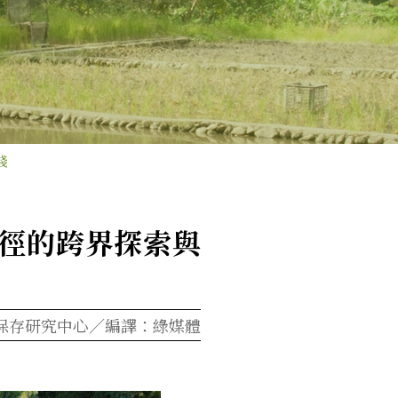
踐
路徑的跨界探索與
保存研究中心／編譯：綠媒體