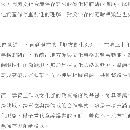
以來，因應文化資產保存需求的變化和範疇的擴展，歷
文化資產保存重要性的理解，對於保存的範疇與類型也
「社區營造」，直到現在的「地方創生3.0」，在這三
化事務的關注，醞釀出地方參與文化事務的豐富動能。
的侷限性也逐漸顯現，無論是在文化脈絡的延展、資源
切需要突破現有框架，向外連結相關資源、共創整體性
路徑」建置工作以文化部的政策高度為基礎，從具臺灣
構跨地域、跨單位與跨領域的合作模式。這是一項充滿
文化脈絡、賦予當代意義議題的同時，兼顧不同地方社
資源保存與創新模式。