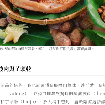
包括醃漬酸肉與芋頭乾，都在「蔬菜樹豆酸肉湯」顯現無遺。
酸肉與芋頭乾
成湯品的過程，我也就習慣這般酸肉氣味，甚至愛上這
（valeng），它源自排灣族獨特的醃漬技術（dje
和芋頭粉（balju），放入桶中密封，置於陰涼處發酵