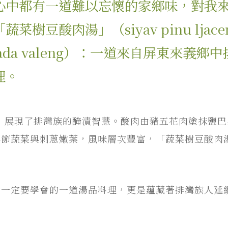
心中都有一道難以忘懷的家鄉味，對我
菜樹豆酸肉湯」（siyav pinu ljacen
 ada valeng）：一道來自屏東來義鄉
理。
靈魂，展現了排灣族的醃漬智慧。酸肉由豬五花肉塗抹鹽
季節蔬菜與刺蔥嫩葉，風味層次豐富，「蔬菜樹豆酸肉
女一定要學會的一道湯品料理，更是蘊藏著排灣族人延