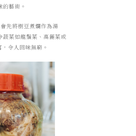
味的藝術。
總會先將樹豆煮爛作為湯
令蔬菜如龍鬚菜、高麗菜或
富，令人回味無窮。