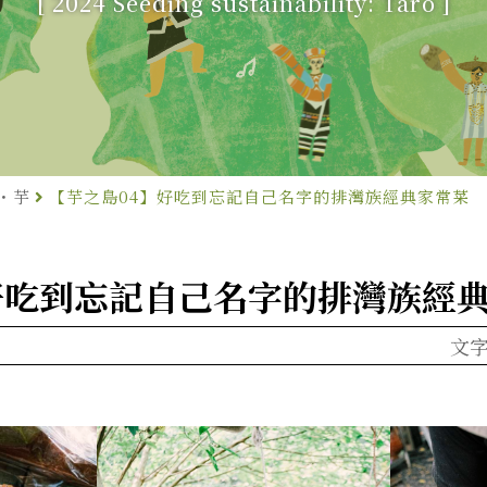
[ 2024 Seeding sustainability: Taro ]
節・芋
【芋之島04】好吃到忘記自己名字的排灣族經典家常菜
好吃到忘記自己名字的排灣族經
文字