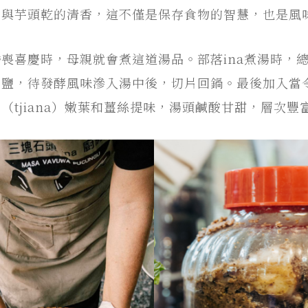
香與芋頭乾的清香，這不僅是保存食物的智慧，也是風
喪喜慶時，母親就會煮這道湯品。部落ina煮湯時，
去鹽，待發酵風味滲入湯中後，切片回鍋。最後加入當
（tjiana）嫩葉和薑絲提味，湯頭鹹酸甘甜，層次豐