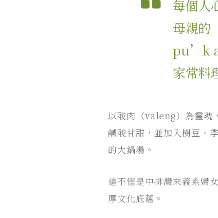
每個人
母親的「蔬
pu’k
家常料
以酸肉（valeng）為
鹹酸甘甜，並加入樹豆、
的大鍋湯。
這不僅是中排灣來義系婦
厚文化底蘊。