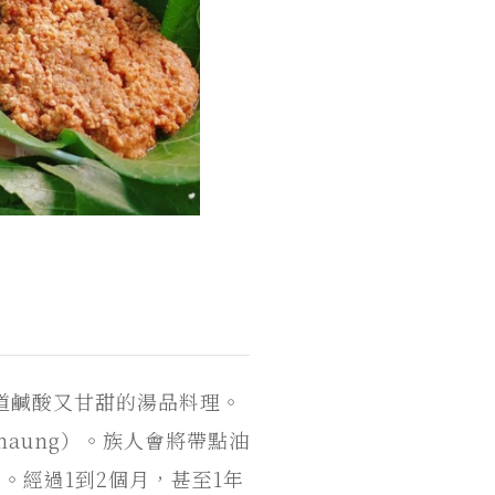
道鹹酸又甘甜的湯品料理。
maung）。族人會將帶點油
。經過1到2個月，甚至1年