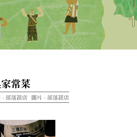
典家常菜
 -
部落蔬店
圖片 -
部落蔬店