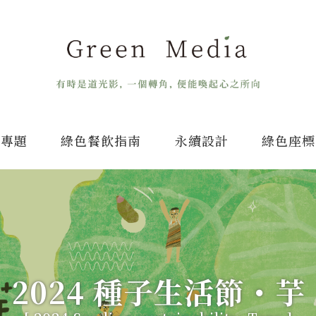
專題
綠色餐飲指南
永續設計
綠色座標
2024 種子生活節・芋