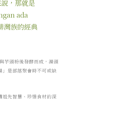
來說，那就是
gan ada
中排灣族的經典
巴與芋頭粉後發酵而成，湯頭
湯」是部落聚會時不可或缺
續祖先智慧、珍惜食材的深