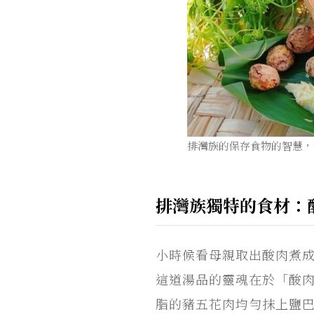
排灣族的保存食物的智慧，
排灣族獨特的食材：
小時候看母親取出酸肉煮
這道湯品的靈魂在於「酸肉」
脂的豬五花肉均勻抹上鹽巴