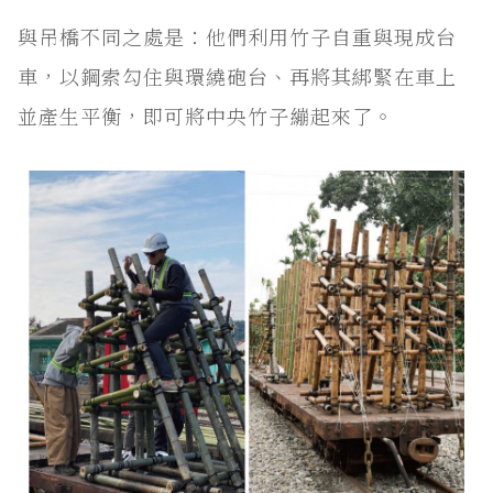
與吊橋不同之處是：他們利用竹子自重與現成台
車，以鋼索勾住與環繞砲台、再將其綁緊在車上
並產生平衡，即可將中央竹子繃起來了。