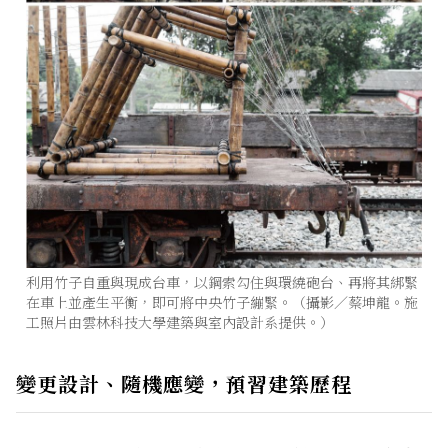
利用竹子自重與現成台車，以鋼索勾住與環繞砲台、再將其綁緊
在車上並產生平衡，即可將中央竹子繃緊。（攝影／蔡坤龍。施
工照片由雲林科技大學建築與室內設計系提供。）
變更設計、隨機應變，預習建築歷程