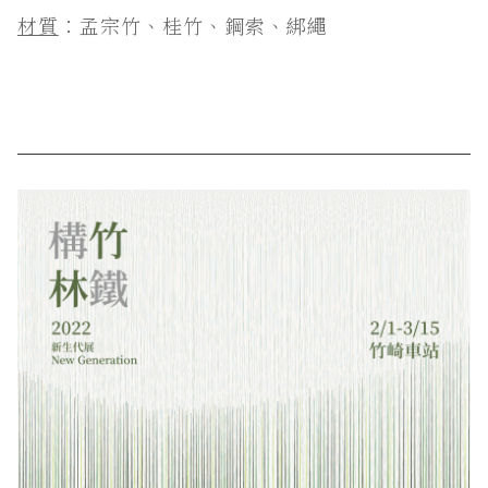
材質
：孟宗竹、桂竹、鋼索、綁繩