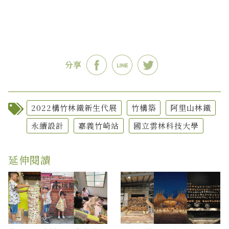
分享
2022構竹林鐵新生代展
竹構築
阿里山林鐵
永續設計
嘉義竹崎站
國立雲林科技大學
延伸閱讀