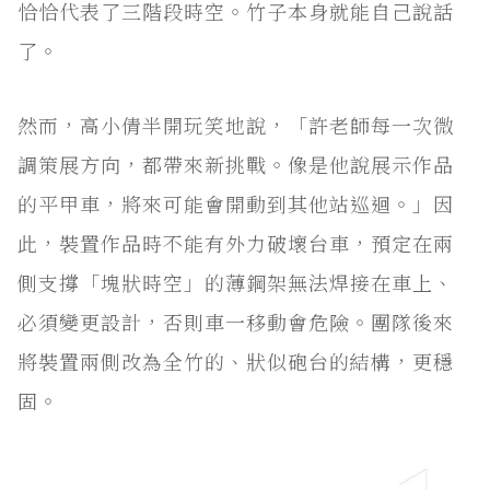
恰恰代表了三階段時空。竹子本身就能自己說話
了。
然而，高小倩半開玩笑地說，「許老師每一次微
調策展方向，都帶來新挑戰。像是他說展示作品
的平甲車，將來可能會開動到其他站巡迴。」因
此，裝置作品時不能有外力破壞台車，預定在兩
側支撐「塊狀時空」的薄鋼架無法焊接在車上、
必須變更設計，否則車一移動會危險。團隊後來
將裝置兩側改為全竹的、狀似砲台的結構，更穩
固。