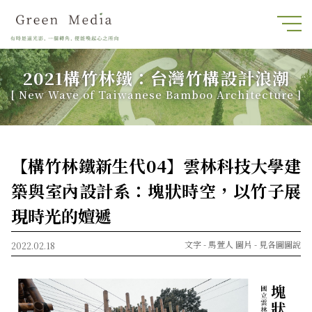
2021構竹林鐵：台灣竹構設計浪潮
[ New Wave of Taiwanese Bamboo Architecture ]
【構竹林鐵新生代04】雲林科技大學建
築與室內設計系：塊狀時空，以竹子展
現時光的嬗遞
文字 -
馬萱人
圖片 -
見各圖圖說
2022.02.18