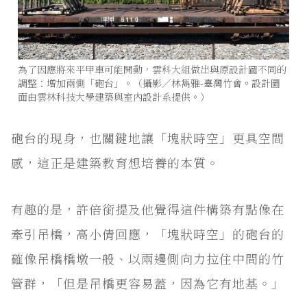
為了因應將來平甲車可能開動，雲科大組做出與原設計圖不同的
調整：增加兩側「砲台」。（攝影／林雋雅-臺灣竹會。設計圖
面由雲林科技大學建築與室內設計系提供。）
砲台的現身，也關鍵地讓「塊狀時空」更具空間
感，這正是建築教育想培養的本質。
有趣的是，許倍銜提及他覺得這件構築有點像在
牽引吊橋，高小倩回應，「塊狀時空」的砲台的
確像吊橋橋墩一般、以兩邊側向力拉住中間的竹
管群，「但是吊橋更容易蓋，因為它有地基。」