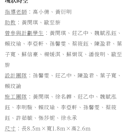
塊狀時空
指導老師
：高小倩、黃衍明
助教
：黃閔琪、歐至旂
曾參與計劃學生
：黃閔琪、莊乙中、魏賦泓鈺、
賴玟瑜、李亞軒、孫馨雯、蔡筱鈺、陳盈君、葉
子寬、蘇信豪、楊媛淇、蘇娟筑、潘俊明、歐至
旂
設計團隊
：孫馨雯、莊乙中、陳盈君、葉子寬、
賴玟諭
施工團隊
：黃閔琪、徐名韡、莊乙中、魏賦泓
鈺、李明駿、賴玟瑜、李亞軒、孫馨雯、蔡筱
鈺、許茹毓、張莎妮、徐永承
尺寸
：長8.5ｍ×寬1.8ｍ×高2.6ｍ