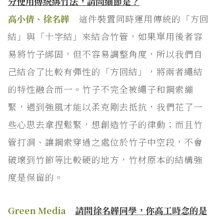
分使用傳統綁竹法，請問細節是？
高小倩、徐名韡
這件裝置同時運用傳統的「方回
結」與「十字結」來結合竹管，如果單用後者容
易將竹子綁固，但不容易調整角度，所以我們自
己結合了比較有彈性的「方回結」，將兩者繩結
的特性融合而一。竹子不完全被繩子和鋼索繃
緊，遇到強風才能以柔克剛去抵抗，我們花了一
些心思去拿捏鬆緊，想創造竹子的律動；而且竹
管打洞、讓鋼索穿過之處位於竹子中空段，不會
破壞到竹節等比較硬的地方，竹材原本的結構強
度是保留的。
Green Media
請問徐名韡同學，你高工時念的是