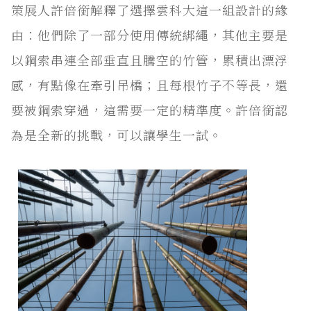
策展人許倍銜解釋了選擇雲科大這一組設計的緣
由：他們除了一部分使用傳統綁繩，其他主要是
以鋼索串連全部垂直且騰空的竹管，累積出漂浮
感，有點像在牽引吊橋；且每根竹子不等長，還
要被鋼索穿過，這需要一定的精準度。許倍銜認
為是全新的挑戰，可以讓學生一試。