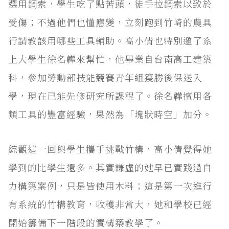
選用鋼索，學生吃了點苦頭，徒手拉鋼索以致於
受傷；不過他們也懂應變，立刻跑到竹崎的農具
行請教該用哪些工具輔助。高小倩也特別邀了系
上大學生徐名韡來幫忙，他畢業自台南高工建築
科，參加勞動部技能競賽青年組獲勝後保送入
學，現在已能先修研究所課程了。徐名韡擅用各
類工具的豐富經驗，果然為「塊狀時空」加分。
綜觀這一回與學生攜手挑戰竹構，高小倩覺得她
學到的比學生還多。其實謙虛的她早已實踐過自
力構築案例，只是皆使用木料；這是第一次進行
有系統的竹構教育，收穫非常大，她和學校已經
開始籌備下一階段的實構築教學了。