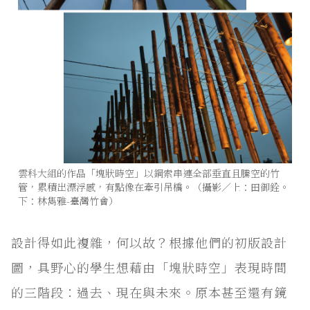
雲科大組的作品「塊狀時空」以鋼索串連全部垂直且騰空的竹
管，累積出漂浮感，有點像在牽引吊橋。（攝影／上：田御銓。
下：林雋雅-臺灣竹會）
設計得如此複雜，何以故？根據他們的初版設計
圖，具野心的學生想藉由「塊狀時空」表現時間
的三階段：過去、現在與未來。原本甚至還有鏡