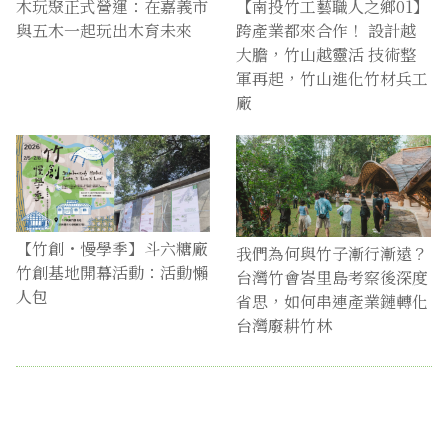
木玩聚正式營運：在嘉義市
【南投竹工藝職人之鄉01】
與五木一起玩出木育未來
跨產業都來合作！ 設計越
大膽，竹山越靈活 技術整
軍再起，竹山進化竹材兵工
廠
【竹創・慢學季】斗六糖廠
我們為何與竹子漸行漸遠？
竹創基地開幕活動：活動懶
台灣竹會峇里島考察後深度
人包
省思，如何串連產業鏈轉化
台灣廢耕竹林