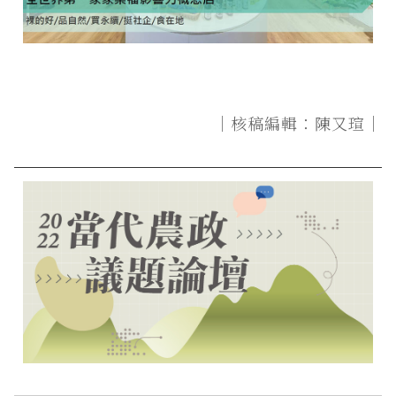
｜核稿編輯：陳又瑄｜