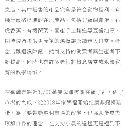
念店，其中販售的產品完全是符合動物福利、有
機等嚴格標準的在地產品，包括非籠飼雞蛋、石
虎香蕉、有機蔬菜、國產手工釀造黑豆醬油等，
期待透過提供更簡單的選擇讓永續走入日常。概
念店雖還沒賺錢，然而支持的消費者與生產者不
斷提高，同時也有許多老師將概念店當成永續教
育的教學場域。
在臺灣有將近3,700萬隻母雞被關在籠子裡，佔了
市場的九成。從2018年家樂福開始推廣非籠飼雞
蛋，為了要帶動整個市場的改變，也協助蛋農去
瞭解自身的理念，在支持小農的過程更是遇到不