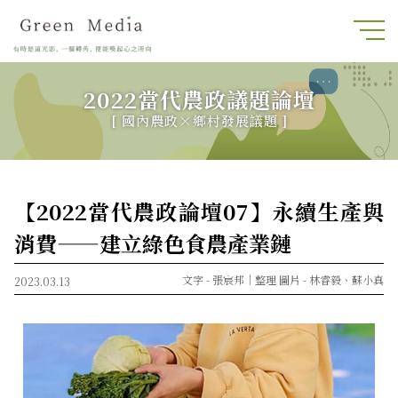
2022當代農政議題論壇
[ 國內農政×鄉村發展議題 ]
【2022當代農政論壇07】永續生產與
消費——建立綠色食農產業鏈
文字 -
張宸邦｜整理
圖片 -
林睿毅、蘇小真
2023.03.13