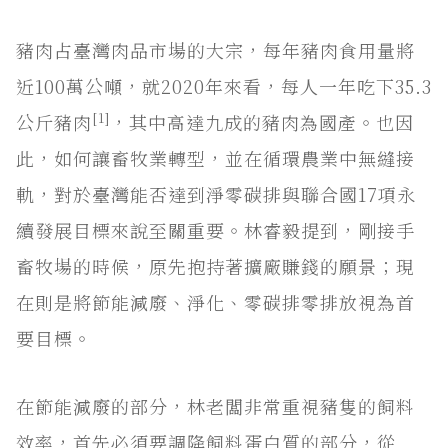
豬肉占臺灣肉品市場的大宗，每年豬肉食用量將
近100萬公噸，就2020年來看，每人一年吃下35.3
[1]
公斤豬肉
，其中高達九成的豬肉為國產。也因
此，如何讓畜牧業轉型，並在循環農業中無縫接
軌，對於臺灣能否達到淨零碳排與聯合國17項永
續發展目標來說至關重要。林睿毅提到，剛接手
畜牧場的時候，原先抱持著擴廠賺錢的願景；現
在則是將節能減廢、淨化、零碳排零排放視為首
要目標。
在節能減廢的部分，林老闆非常重視豬隻的飼料
效率，首先必須要調降飼料蛋白質的部分，從