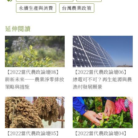
永續生產與消費
台灣農業政策
延伸閱讀
【2022當代農政論壇08】
【2022當代農政論壇06】
耕新未來──農業淨零排放
綠電可不可？再生能源與農
策略與措施
漁村發展願景
【2022當代農政論壇05】
【2022當代農政論壇04】