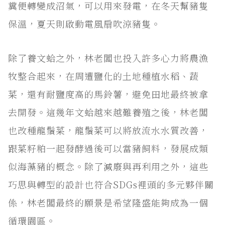
糞便轉變成沼氣，可以用來發電，在冬天幫豬隻
保溫，夏天則啟動電風扇吹涼豬隻。
除了養文蛤之外，林老闆也投入許多心力將農漁
牧整合起來，在周遭鹽化的土地種植水稻、蔬
菜，還有耐鹽度高的馬鈴薯，避免田地最終被拿
去開發。這幾年文蛤越來越難養殖之後，林老闆
也改種龍鬚菜，龍鬚菜可以將放流水水質改善，
跟菜籽粕一起發酵過後可以當豬飼料，發展成類
似海藻豬的概念。除了減廢與再利用之外，這些
巧思與轉型的設計也符合SDGs裡頭的多元夥伴關
係，林老闆最終的願景是希望隆盛能夠成為一個
循環園區。