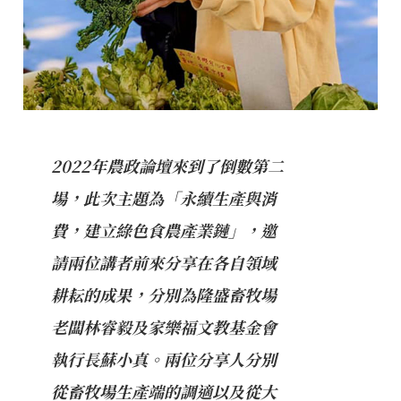
2022年農政論壇來到了倒數第二
場，此次主題為「永續生產與消
費，建立綠色食農產業鏈」，邀
請兩位講者前來分享在各自領域
耕耘的成果，分別為隆盛畜牧場
老闆林睿毅及家樂福文教基金會
執行長蘇小真。兩位分享人分別
從畜牧場生產端的調適以及從大