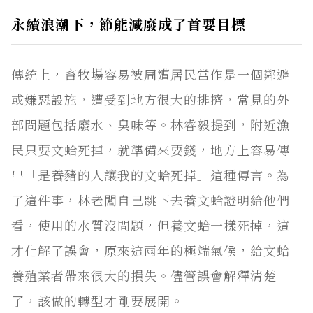
永續浪潮下，節能減廢成了首要目標
傳統上，畜牧場容易被周遭居民當作是一個鄰避
或嫌惡設施，遭受到地方很大的排擠，常見的外
部問題包括廢水、臭味等。林睿毅提到，附近漁
民只要文蛤死掉，就準備來要錢，地方上容易傳
出「是養豬的人讓我的文蛤死掉」這種傳言。為
了這件事，林老闆自己跳下去養文蛤證明給他們
看，使用的水質沒問題，但養文蛤一樣死掉，這
才化解了誤會，原來這兩年的極端氣候，給文蛤
養殖業者帶來很大的損失。儘管誤會解釋清楚
了，該做的轉型才剛要展開。