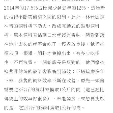
2014年的17.5%占比減少到去年的12%，透過新
的技術不斷突破這之間的限制。此外，林老闆還
在豬的飼料槽下功夫，改成互動式的錐形飼料
槽，原本飼料若沾到口水就沒有香味，豬看到落
在地上太久的就不會吃了；經過改良後，牠們必
須去頂一根鐵，飼料才會掉出來，有多少吃多
少，不再浪費。一開始廠長是反對的，他們擔心
這些非傳統的設計會影響到績效；不過這麼多年
下來，豬隻的飼料效率不斷在改善，原先一頭豬
需要吃3公斤的飼料來換取1公斤的肉（這已經比
傳統上的效率好很多），林老闆接下來想要挑戰
的是，吃2公斤的飼料換取1公斤的肉。