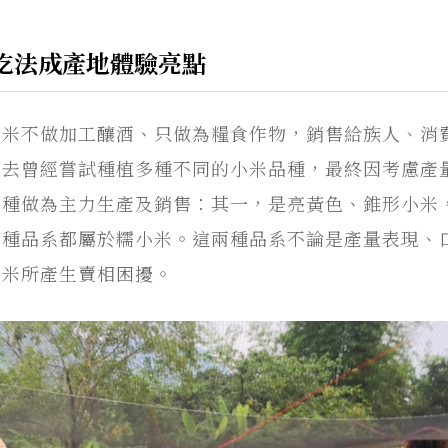
吃法成產地體驗亮點
小米不做加工釀酒、只做為糧食作物，銷售給族人、消
過去曾經嘗試種植多種不同的小米品種，最終因考慮產
品種做為主力生產及銷售：其一，是亮黃色、錐形小米
兩種品系都屬於糯小米。這兩種品系不論是產量表現、
小米所產生賣相困擾。