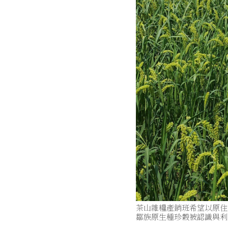
茶山雜糧產銷班希望以原住
鄒族原生種珍穀被認識與利