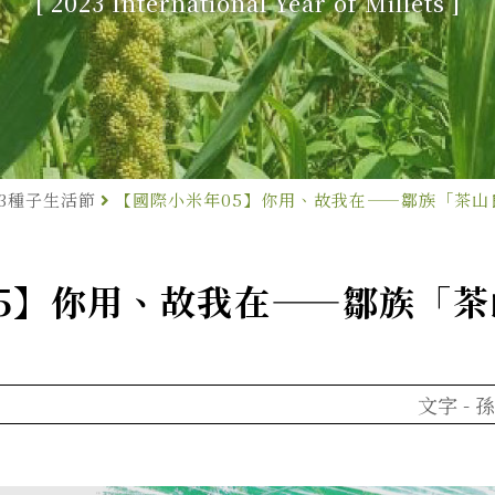
[ 2023 International Year of Millets ]
23種子生活節
【國際小米年05】你用、故我在——鄒族「茶山
5】你用、故我在——鄒族「
文字 -
孫