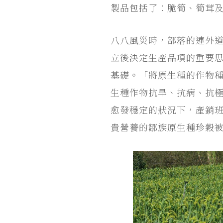
製品包括了：脆筍、筍茸
八八風災時，部落的連外
立後決定生產品項的重要
基礎。「將原生種的作物
生種作物抗旱、抗病、抗
愈發穩定的狀況下，產銷
貴營養的鄒族原生種珍穀