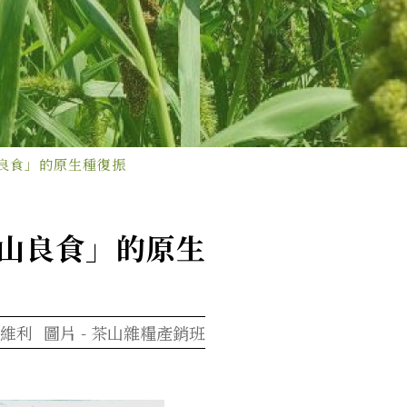
良食」的原生種復振
茶山良食」的原生
維利
圖片 -
茶山雜糧產銷班