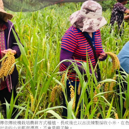
傳依傳統機栽培農耕方式種植，長成後也以古法煉製採收小米，在
出去的小米都很漂亮，不會是麻子臉。