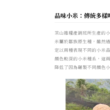
品味小米：傳統多樣
茶山雜糧產銷班所生產的
米屬於鄒族原生種，雖然
定以兩種表現不同的小米
顏色較深的小米種系，這
降低了因為碾製不同顏色