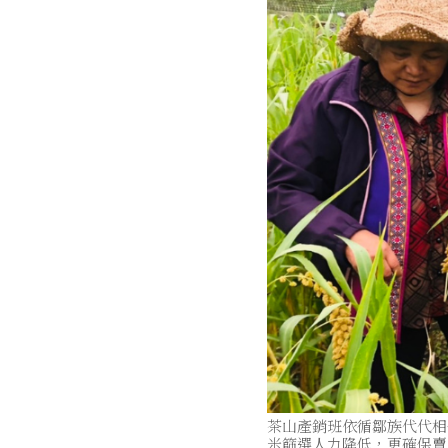
茶山產銷班依循鄒族代代相
米篩選人力降低，更確保賣