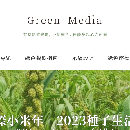
專題
綠色餐飲指南
永續設計
綠色座標
際小米年｜2023種子生