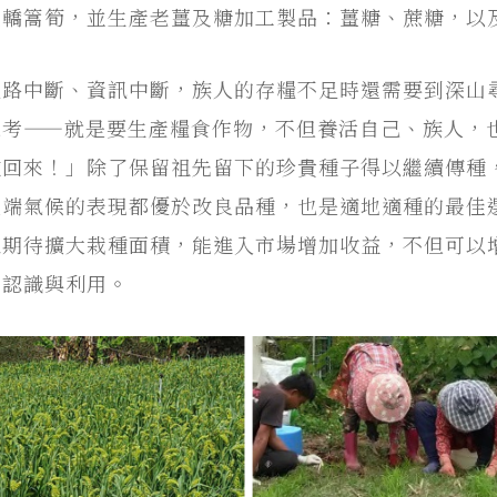
及轎篙筍，並生產老薑及糖加工製品：薑糖、蔗糖，以
道路中斷、資訊中斷，族人的存糧不足時還需要到深山
思考——就是要生產糧食作物，不但養活自己、族人，
種回來！」除了保留祖先留下的珍貴種子得以繼續傳種
極端氣候的表現都優於改良品種，也是適地適種的最佳
班期待擴大栽種面積，能進入市場增加收益，不但可以
被認識與利用。