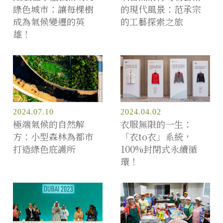
綠色城市：讓每棵樹
的現代風景：范承宗
成為氣候變遷的英
的工藝探索之旅
雄！
2024.07.10
2024.04.02
極端氣候的自然解
衣服無限的一生：
方：小型森林為都市
「衣to衣」系統，
打造綠色庇護所
100%封閉式永續循
環！