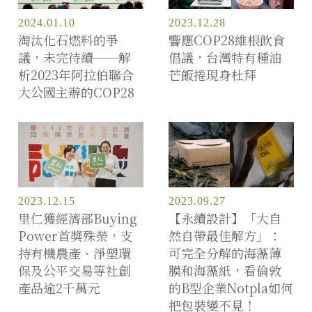
2024.01.10
2023.12.28
淘汰化石燃料的爭
響應COP28維根飲食
議，未完待續──解
倡議，台灣特有種油
析2023年阿拉伯聯合
芒飯捲現身杜拜
大公國主辦的COP28
2023.12.15
2023.09.27
里仁獲經濟部Buying
【永續設計】「大自
Power首獎殊榮，支
然自帶最佳解方」：
持有機農產、淨塑環
可完全分解的海藻薄
保及公平交易等社創
膜和海藻紙，看倫敦
產品逾2千萬元
的B型企業Notpla如何
把包裝變不見！