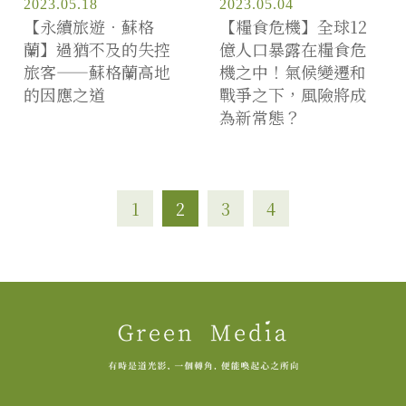
2023.05.18
2023.05.04
【永續旅遊．蘇格
【糧食危機】全球12
蘭】過猶不及的失控
億人口暴露在糧食危
旅客——蘇格蘭高地
機之中！氣候變遷和
的因應之道
戰爭之下，風險將成
為新常態？
1
2
3
4