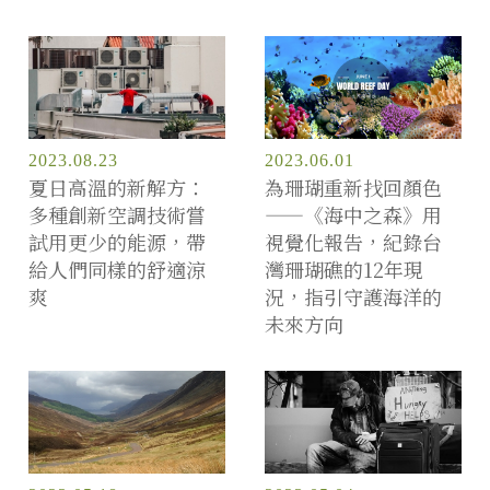
2023.08.23
2023.06.01
夏日高溫的新解方：
為珊瑚重新找回顏色
多種創新空調技術嘗
——《海中之森》用
試用更少的能源，帶
視覺化報告，紀錄台
給人們同樣的舒適涼
灣珊瑚礁的12年現
爽
況，指引守護海洋的
未來方向