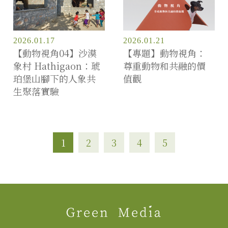
2026.01.17
2026.01.21
【動物視角04】沙漠
【專題】動物視角：
象村 Hathigaon：琥
尊重動物和共融的價
珀堡山腳下的人象共
值觀
生聚落實驗
1
2
3
4
5