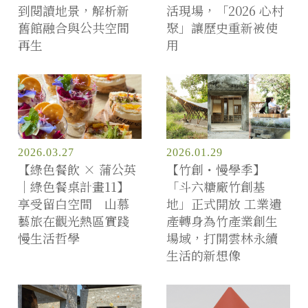
到閱讀地景，解析新
活現場，「2026 心村
舊館融合與公共空間
聚」讓歷史重新被使
再生
用
2026.03.27
2026.01.29
【綠色餐飲 × 蒲公英
【竹創・慢學季】
｜綠色餐桌計畫11】
「斗六糖廠竹創基
享受留白空間 山慕
地」正式開放 工業遺
藝旅在觀光熱區實踐
產轉身為竹產業創生
慢生活哲學
場域，打開雲林永續
生活的新想像