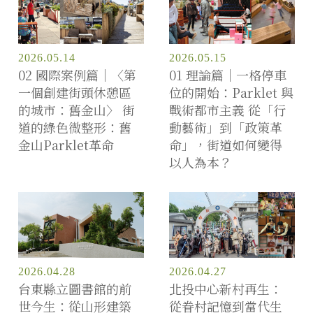
2026.05.14
2026.05.15
02 國際案例篇｜〈第
01 理論篇｜一格停車
一個創建街頭休憩區
位的開始：Parklet 與
的城市：舊金山〉 街
戰術都市主義 從「行
道的綠色微整形：舊
動藝術」到「政策革
金山Parklet革命
命」，街道如何變得
以人為本？
2026.04.28
2026.04.27
台東縣立圖書館的前
北投中心新村再生：
世今生：從山形建築
從眷村記憶到當代生