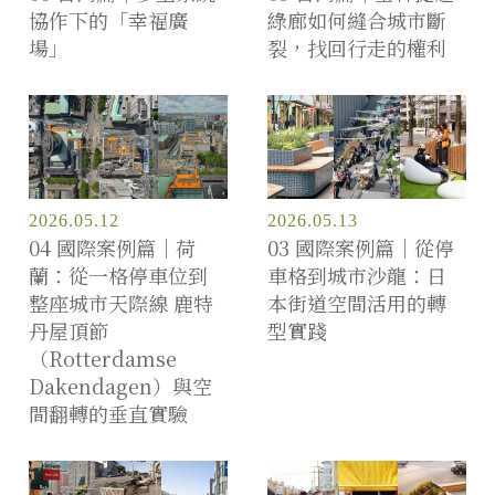
協作下的「幸福廣
綠廊如何縫合城市斷
場」
裂，找回行走的權利
2026.05.12
2026.05.13
04 國際案例篇｜荷
03 國際案例篇｜從停
蘭：從一格停車位到
車格到城市沙龍：日
整座城市天際線 鹿特
本街道空間活用的轉
丹屋頂節
型實踐
（Rotterdamse
Dakendagen）與空
間翻轉的垂直實驗