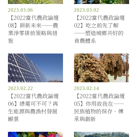
2023.03.06
2023.03.02
【2022當代農政論壇
【2022當代農政論壇
08】耕新未來──農
02】吃之前先了解
業淨零排放策略與措
──塑造城鄉共好的
施
食農體系
2023.02.22
2023.02.14
【2022當代農政論壇
【2022當代農政論壇
06】綠電可不可？再
05】你用故我在——
生能源與農漁村發展
民族植物的保存、傳
願景
承與創新