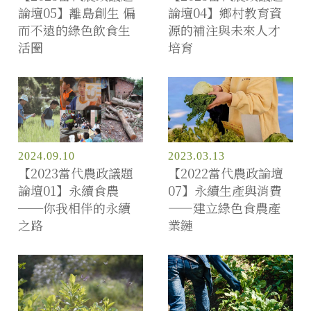
論壇05】離島創生 偏
論壇04】鄉村教育資
而不遠的綠色飲食生
源的補注與未來人才
活圈
培育
2024.09.10
2023.03.13
【2023當代農政議題
【2022當代農政論壇
論壇01】永續食農
07】永續生產與消費
──你我相伴的永續
——建立綠色食農產
之路
業鏈