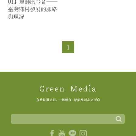
01】農鄉的今昔──
臺灣鄉村發展的脈絡
與現況
1