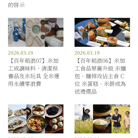
的啓示
2026.03.19
2026.03.19
【百年稻浪07】米加
【百年稻浪06】米加
工成調味料、清潔保
工食品華麗升級 米麵
養品及米玩具 全米運
包、麵條攻佔主食 C
用永續零浪費
位 米蛋糕、米餅成為
送禮選品