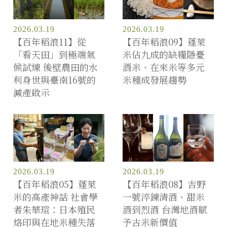
2026.03.19
2026.03.19
【百年稻浪11】從
【百年稻浪09】蓬萊
「看天田」到極端氣
米佔九成的缺糧隱憂
候試煉 後壁農田的水
酒米、在來米等多元
利身世與臺南16號的
米種成發展趨勢
減產啟示
2026.03.19
2026.03.19
【百年稻浪05】蓬萊
【百年稻浪08】吉野
米的高產神話 社會學
一號淬鍊清酒、甜米
者朱華瑄：日本殖民
酒到烈酒 台灣地酒賦
烙印與在地米種失落
予古米新價值