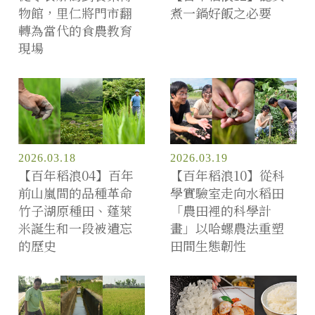
物館，里仁將門市翻
煮一鍋好飯之必要
轉為當代的食農教育
現場
2026.03.18
2026.03.19
【百年稻浪04】百年
【百年稻浪10】從科
前山嵐間的品種革命
學實驗室走向水稻田
竹子湖原種田、蓬萊
「農田裡的科學計
米誕生和一段被遺忘
畫」以哈螺農法重塑
的歷史
田間生態韌性