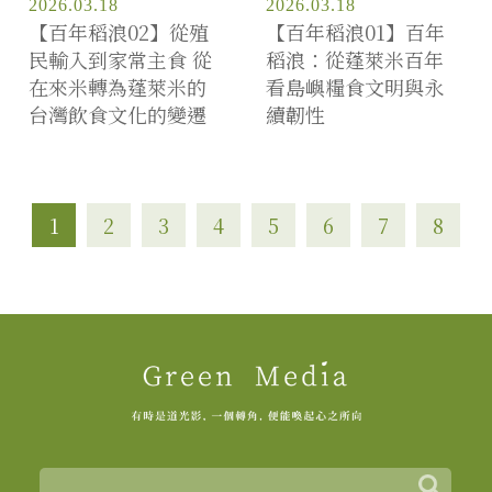
2026.03.18
2026.03.18
【百年稻浪02】從殖
【百年稻浪01】百年
民輸入到家常主食 從
稻浪：從蓬萊米百年
在來米轉為蓬萊米的
看島嶼糧食文明與永
台灣飲食文化的變遷
續韌性
1
2
3
4
5
6
7
8